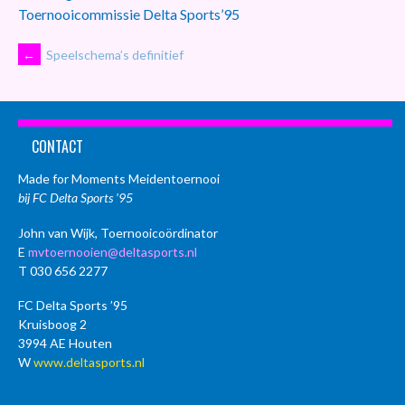
Toernooicommissie Delta Sports’95
BERICHTNAVIGATIE
←
Speelschema’s definitief
CONTACT
Made for Moments Meidentoernooi
bij FC Delta Sports ’95
John van Wijk, Toernooicoördinator
E
mvtoernooien@deltasports.nl
T 030 656 2277
FC Delta Sports ’95
Kruisboog 2
3994 AE Houten
W
www.deltasports.nl