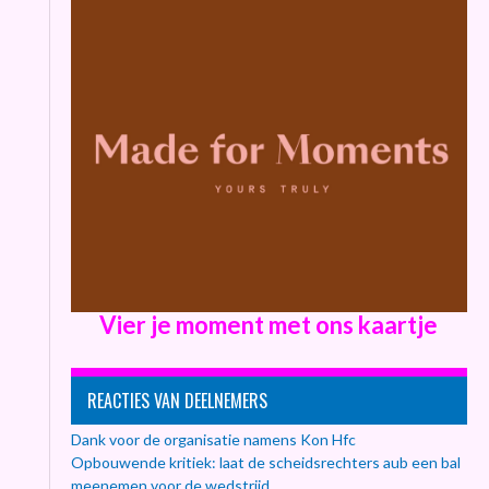
Vier je moment met ons kaartje
REACTIES VAN DEELNEMERS
Dank voor de organisatie namens Kon Hfc
Opbouwende kritiek: laat de scheidsrechters aub een bal
meenemen voor de wedstrijd.