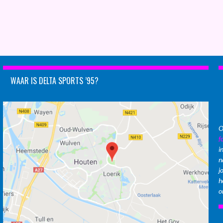
WAAR IS DELTA SPORTS ’95?
O
f
i
n
j
h
o