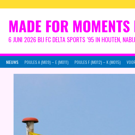
Spring
naar
inhoud
MADE FOR MOMENTS 
6 JUNI 2026 BIJ FC DELTA SPORTS ’95 IN HOUTEN, NAB
NIEUWS
POULES A (MO9) – E (MO11)
POULES F (MO12) – K (MO15)
VOOR