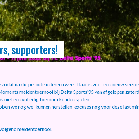
rs, supporters!
 zodat na die periode iedereen weer klaar is voor een nieuw seizoe
Moments
meidentoernooi bij Delta Sports’95 van afgelopen zater
 niet een volledig toernooi konden spelen.
ben we nog wel kunnen herstellen; excuses nog voor deze last mi
 volgend meidentoernooi.