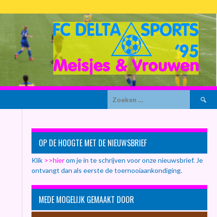
Zoeken
naar:
OP DE HOOGTE MET DE NIEUWSBRIEF
Klik
>>hier
om je in te schrijven voor onze nieuwsbrief. Je
ontvangt dan als eerste de toernooiaankondiging.
MEDE MOGELIJK GEMAAKT DOOR