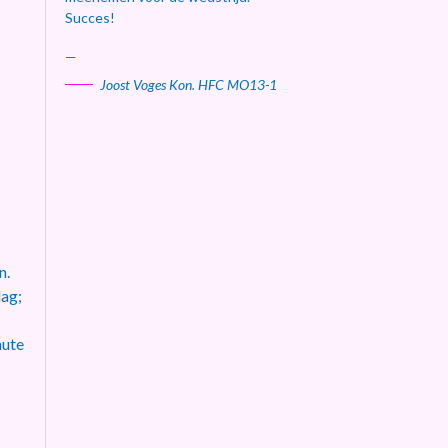
Succes!
—
Joost Voges Kon. HFC MO13-1
n.
dag;
nute