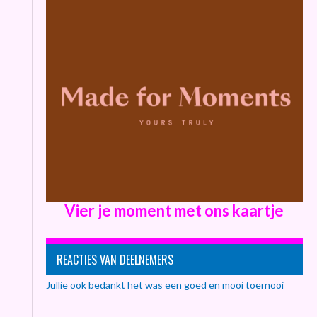
Vier je moment met ons kaartje
REACTIES VAN DEELNEMERS
Jullie ook bedankt het was een goed en mooi toernooi
—