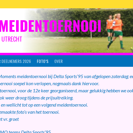
MEIDENTOERNOOI
IJ UTRECHT
 DEELNEMERS 2026
FOTO’S
OVER
 Moments meidentoernooi bij Delta Sports’95 van afgelopen zaterdag; e
rnooi soepel kon verlopen, nogmaals dank hiervoor.
toernooi, voor de 12e keer georganiseerd, maar gelukkig hebben we oo
ok weer droog tijdens de prijsuitreiking.
en wellicht tot op een volgend meidentoernooi.
maakte foto’s van het toernooi.
t vr. groet
 MO teams Delta Sports’95