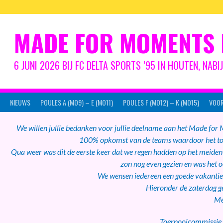
Spring
naar
inhoud
MADE FOR MOMENTS 
6 JUNI 2026 BIJ FC DELTA SPORTS ’95 IN HOUTEN, NAB
NIEUWS
POULES A (MO9) – E (MO11)
POULES F (MO12) – K (MO15)
VOOR
We willen jullie bedanken voor jullie deelname aan het Made for
100% opkomst van de teams waardoor het toe
Qua weer was dit de eerste keer dat we regen hadden op het meiden
zon nog even gezien en was het o
We wensen iedereen een goede vakantie 
Hieronder de zaterdag ge
Me
Toernooicommissie