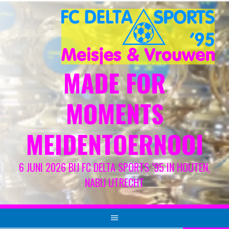
Spring
naar
inhoud
MADE FOR
MOMENTS
MEIDENTOERNOOI
6 JUNI 2026 BIJ FC DELTA SPORTS ’95 IN HOUTEN,
NABIJ UTRECHT