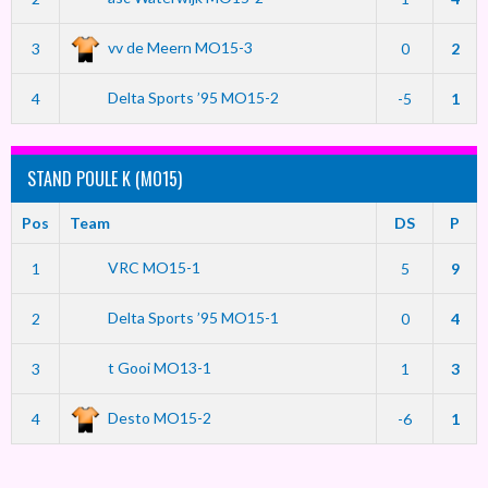
vv de Meern MO15-3
3
0
2
Delta Sports ’95 MO15-2
4
-5
1
STAND POULE K (MO15)
Pos
Team
DS
P
VRC MO15-1
1
5
9
Delta Sports ’95 MO15-1
2
0
4
t Gooi MO13-1
3
1
3
Desto MO15-2
4
-6
1