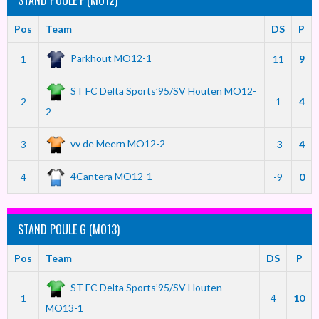
STAND POULE F (MO12)
Pos
Team
DS
P
Parkhout MO12-1
1
11
9
ST FC Delta Sports’95/SV Houten MO12-
2
1
4
2
vv de Meern MO12-2
3
-3
4
4Cantera MO12-1
4
-9
0
STAND POULE G (MO13)
Pos
Team
DS
P
ST FC Delta Sports’95/SV Houten
1
4
10
MO13-1