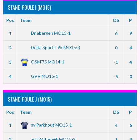
STAND POULE I (MO15)
Pos
Team
DS
P
Driebergen MO15-1
1
6
9
Delta Sports ’95 MO15-3
2
0
4
OSM’75 MO14-1
3
-1
4
GVV MO15-1
4
-5
0
STAND POULE J (MO15)
Pos
Team
DS
P
sv Parkhout MO15-1
1
4
6
asc Waterwijk MO15-2
2
1
4