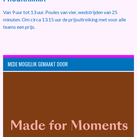
Van 9 uur tot 13 uur. Poules van vier, wedstrijden van 25
minuten. Om circa 13.15 uur de prijsuitreiking met voor alle
teams een prijs.
MEDE MOGELIJK GEMAAKT DOOR