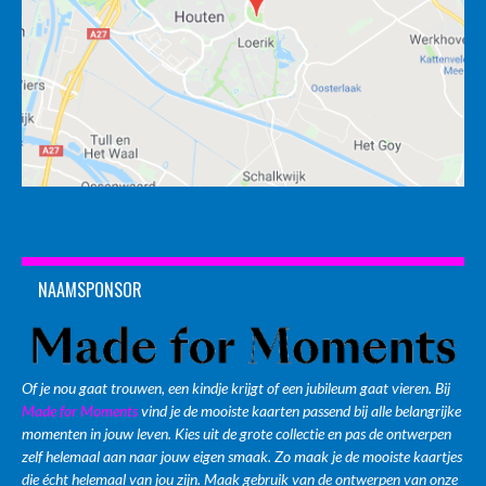
NAAMSPONSOR
Of je nou gaat trouwen, een kindje krijgt of een jubileum gaat vieren. Bij
Made for Moments
vind je de mooiste kaarten passend bij alle belangrijke
momenten in jouw leven. Kies uit de grote collectie en pas de ontwerpen
zelf helemaal aan naar jouw eigen smaak. Zo maak je de mooiste kaartjes
die écht helemaal van jou zijn. Maak gebruik van de ontwerpen van onze