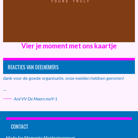
Vier je moment met ons kaartje
REACTIES VAN DEELNEMERS
dank voor de goede organisatie, onze meiden hebben genoten!
—
Ard VV De Meern mo9-1
CONTACT
Made for Moments Meidentoernooi