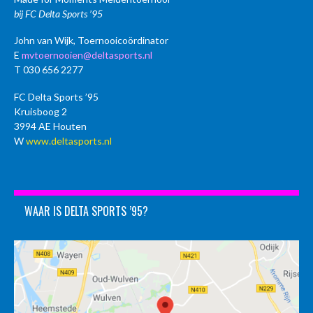
bij FC Delta Sports ’95
John van Wijk, Toernooicoördinator
E
mvtoernooien@deltasports.nl
T 030 656 2277
FC Delta Sports ’95
Kruisboog 2
3994 AE Houten
W
www.deltasports.nl
WAAR IS DELTA SPORTS ’95?