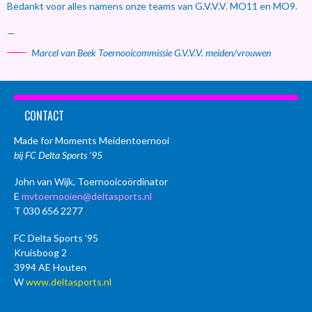
Bedankt voor alles namens onze teams van G.V.V.V. MO11 en MO9.
—
Marcel van Beek Toernooicommissie G.V.V.V. meiden/vrouwen
CONTACT
Made for Moments Meidentoernooi
bij FC Delta Sports ’95
John van Wijk, Toernooicoördinator
E
mvtoernooien@deltasports.nl
T 030 656 2277
FC Delta Sports ’95
Kruisboog 2
3994 AE Houten
W
www.deltasports.nl