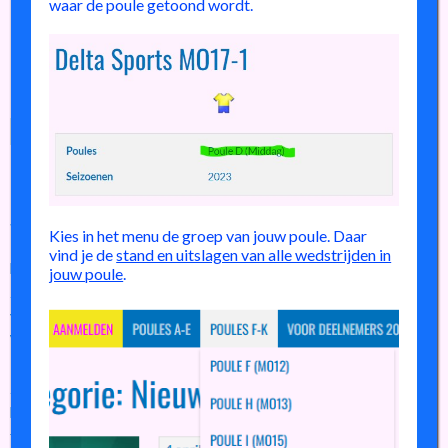
waar de poule getoond wordt.
7 juni 2026
Bedankt deelnemers,
vrijwilligers, supporters!
Kies in het menu de groep van jouw poule. Daar
vind je de
stand en uitslagen van alle wedstrijden in
het voetbalseizoen zit erop; tijd voor een mooie
jouw poule
.
zomervakantie zodat na die periode iedereen weer klaar is
voor een nieuw seizoen.
We willen jullie bedanken voor
deelname
aan het 5e
Made for
Moments
meidentoernooi bij Delta Sports’95 van afgelopen
zaterdag;
helaas 1 “no show” in de MO12 poule waardoor een aantal
teams niet een volledig toernooi konden spelen.