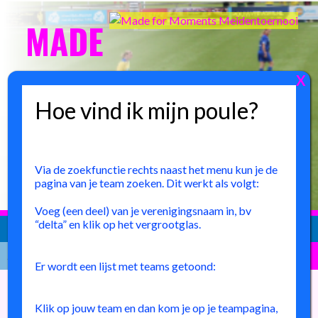
Spring
MADE
naar
inhoud
FOR MOMENTS
MEIDENTOERNOOI
6 JUNI 2026 BIJ FC DELTA SPORTS ’95 IN HOUTEN,
Via de zoekfunctie rechts naast het menu kun je de
NABIJ UTRECHT
pagina van je team zoeken. Dit werkt als volgt:
Voeg (een deel) van je verenigingsnaam in, bv
“delta” en klik op het vergrootglas.
Zoeken
Er wordt een lijst met teams getoond:
naar:
Klik op jouw team en dan kom je op je teampagina,