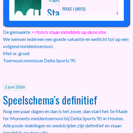
De late afmelding van een ander team afgelopen donderdag
hebben we nog wel kunnen herstellen; excuses nog voor deze
last minute veranderingen in het wedstrijdschema en
formulieren.
De gemaakte
>>foto’s staan inmiddels op deze site
.
We wensen iedereen een goede vakantie en wellicht tot op een
volgend meidentoernooi.
Met vr. groet
Toernooicommissie Delta Sports’95
2 juni 2026
Speelschema’s definitief
Nog een paar dagen en dan is het zover, dan start het 5e Made
for Moments meidentoernooi bij Delta Sports’95 in Houten.
Alle poule-indelingen en wedstrijden zijn definitief en staan
inmiddels op deze site.