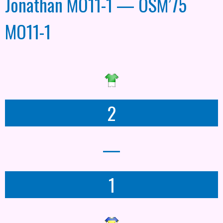
Jonathan MO11-1 — OSM’75
MO11-1
2
—
1