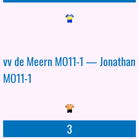
vv de Meern MO11-1 — Jonathan
MO11-1
3