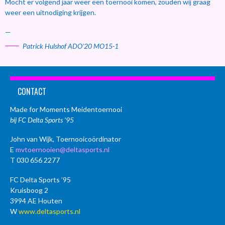
Mocht er volgend jaar weer een toernooi komen, zouden wij graag
weer een uitnodiging krijgen.
—
Patrick Hulshof ADO’20 MO15-1
CONTACT
Made for Moments Meidentoernooi
bij FC Delta Sports ’95
John van Wijk, Toernooicoördinator
E
mvtoernooien@deltasports.nl
T 030 656 2277
FC Delta Sports ’95
Kruisboog 2
3994 AE Houten
W
www.deltasports.nl