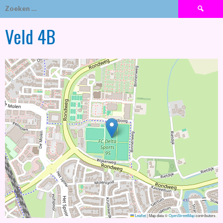
Zoeken
naar:
Veld 4B
Leaflet
|
Map data ©
OpenStreetMap
contributors