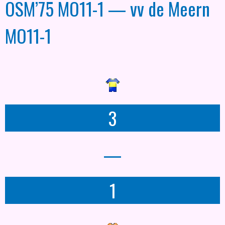
OSM’75 MO11-1 — vv de Meern
MO11-1
3
—
1