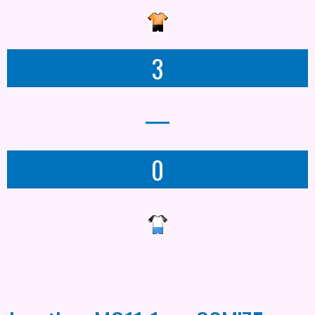
3
—
0