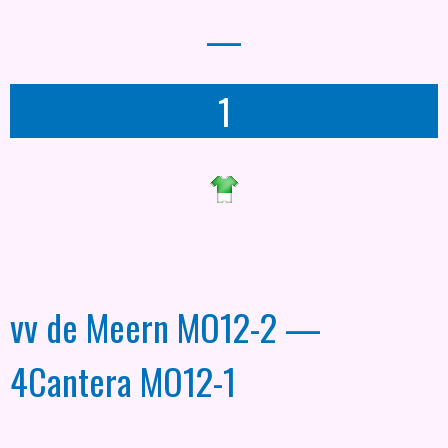
—
1
vv de Meern MO12-2 —
4Cantera MO12-1