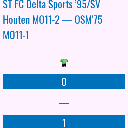
ST FC Delta Sports ’95/SV
Houten MO11-2 — OSM’75
MO11-1
0
—
1