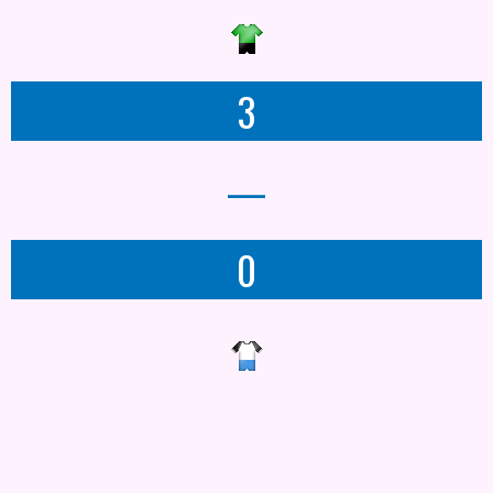
3
—
0