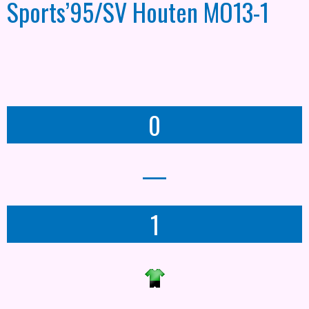
Sports’95/SV Houten MO13-1
0
—
1