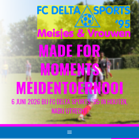
Spring
naar
inhoud
MADE FOR
MOMENTS
MEIDENTOERNOOI
6 JUNI 2026 BIJ FC DELTA SPORTS ’95 IN HOUTEN,
NABIJ UTRECHT