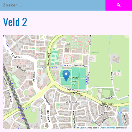
Zoeken
naar:
Veld 2
Leaflet
|
Map data ©
OpenStreetMap
contributors