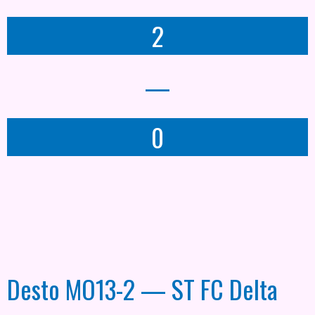
2
—
0
Desto MO13-2 — ST FC Delta