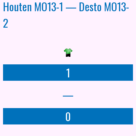
Houten MO13-1 — Desto MO13-
2
1
—
0