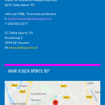
bij FC Delta Sports ’95
John van Wijk, Toernooicoördinator
E
mvtoernooien@deltasports.nl
T 030 656 2277
FC Delta Sports ’95
Kruisboog 2
3994 AE Houten
W
www.deltasports.nl
WAAR IS DELTA SPORTS ’95?