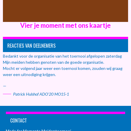
Vier je moment met ons kaartje
REACTIES VAN DEELNEMERS
Bedankt voor de organisatie van het toernooi afgelopen zaterdag
Mijn meiden hebben genoten van de goede organisatie.
Mocht er volgend jaar weer een toernooi komen, zouden wij graag
weer een uitnodiging krijgen.
—
Patrick Hulshof ADO’20 MO15-1
CONTACT
Made for Moments Meidentoernooi