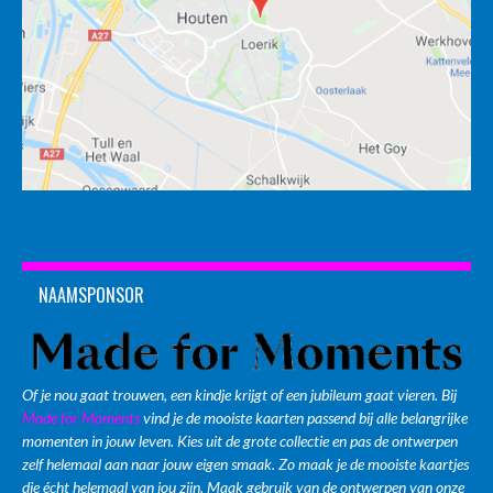
NAAMSPONSOR
Of je nou gaat trouwen, een kindje krijgt of een jubileum gaat vieren. Bij
Made for Moments
vind je de mooiste kaarten passend bij alle belangrijke
momenten in jouw leven. Kies uit de grote collectie en pas de ontwerpen
zelf helemaal aan naar jouw eigen smaak. Zo maak je de mooiste kaartjes
die écht helemaal van jou zijn. Maak gebruik van de ontwerpen van onze