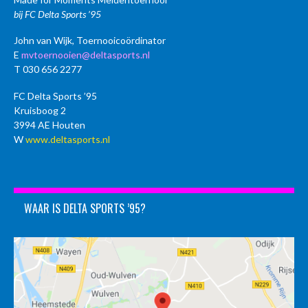
bij FC Delta Sports ’95
John van Wijk, Toernooicoördinator
E
mvtoernooien@deltasports.nl
T 030 656 2277
FC Delta Sports ’95
Kruisboog 2
3994 AE Houten
W
www.deltasports.nl
WAAR IS DELTA SPORTS ’95?