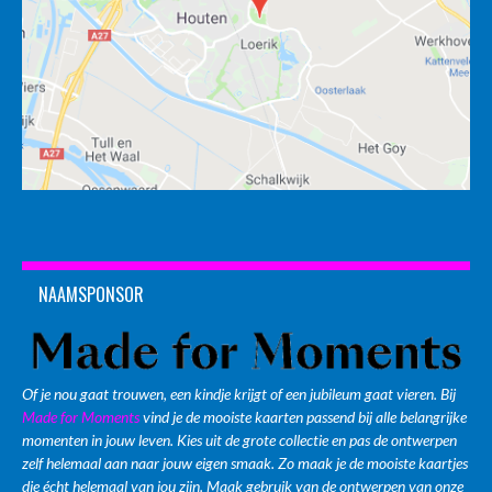
NAAMSPONSOR
Of je nou gaat trouwen, een kindje krijgt of een jubileum gaat vieren. Bij
Made for Moments
vind je de mooiste kaarten passend bij alle belangrijke
momenten in jouw leven. Kies uit de grote collectie en pas de ontwerpen
zelf helemaal aan naar jouw eigen smaak. Zo maak je de mooiste kaartjes
die écht helemaal van jou zijn. Maak gebruik van de ontwerpen van onze