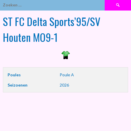
Zoeken
naar:
ST FC Delta Sports’95/SV
Houten MO9-1
Poules
Poule A
Seizoenen
2026