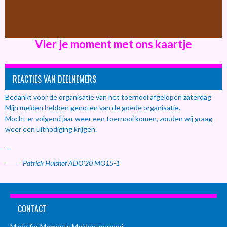
Vier je moment met ons kaartje
REACTIES VAN DEELNEMERS
Bedankt voor de organisatie van het toernooi afgelopen zaterdag
Mijn meiden hebben genoten van de goede organisatie.
Mocht er volgend jaar weer een toernooi komen, zouden wij graag
weer een uitnodiging krijgen.
—
Patrick Hulshof ADO’20 MO15-1
CONTACT
Made for Moments Meidentoernooi