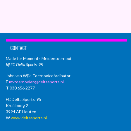
CONTACT
Made for Moments Meidentoernooi
bij FC Delta Sports ’95
John van Wijk, Toernooicoördinator
E
mvtoernooien@deltasports.nl
T 030 656 2277
FC Delta Sports ’95
Kruisboog 2
3994 AE Houten
W
www.deltasports.nl