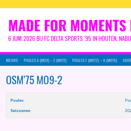
Spring
naar
inhoud
MADE FOR MOMENTS 
6 JUNI 2026 BIJ FC DELTA SPORTS ’95 IN HOUTEN, NAB
NIEUWS
POULES A (MO9) – E (MO11)
POULES F (MO12) – K (MO15)
VOOR
OSM’75 MO9-2
Poules
Pou
Seizoenen
20