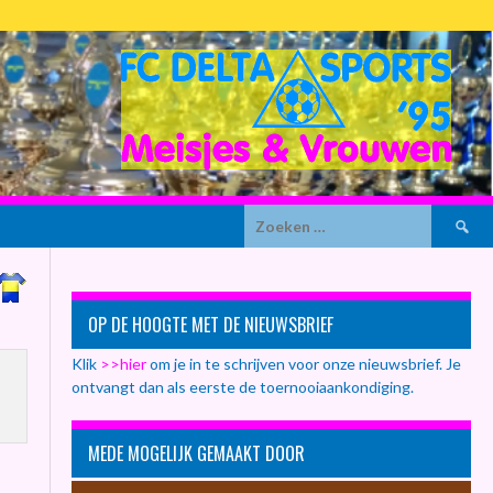
Zoeken
naar:
OP DE HOOGTE MET DE NIEUWSBRIEF
Klik
>>hier
om je in te schrijven voor onze nieuwsbrief. Je
ontvangt dan als eerste de toernooiaankondiging.
MEDE MOGELIJK GEMAAKT DOOR