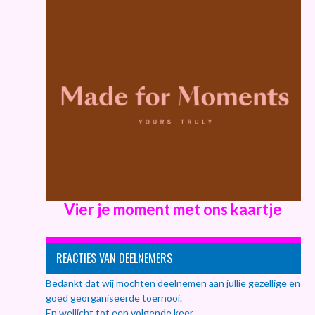
Vier je moment met ons kaartje
REACTIES VAN DEELNEMERS
Bedankt dat wij mochten deelnemen aan jullie gezellige en
goed georganiseerde toernooi.
En wellicht tot een volgende keer..