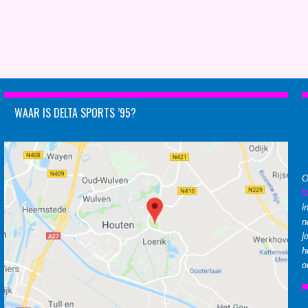
WAAR IS DELTA SPORTS ’95?
O
f
i
n
j
h
o