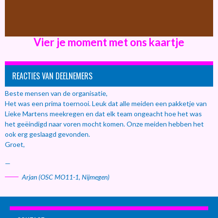
Vier je moment met ons kaartje
REACTIES VAN DEELNEMERS
Beste mensen van de organisatie,
Het was een prima toernooi. Leuk dat alle meiden een pakketje van
Lieke Martens meekregen en dat elk team ongeacht hoe het was
het geëindigd naar voren mocht komen. Onze meiden hebben het
ook erg geslaagd gevonden.
Groet,
—
Arjan (OSC MO11-1, Nijmegen)