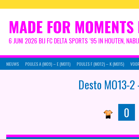
Spring
naar
inhoud
MADE FOR MOMENTS 
6 JUNI 2026 BIJ FC DELTA SPORTS ’95 IN HOUTEN, NAB
NIEUWS
POULES A (MO9) – E (MO11)
POULES F (MO12) – K (MO15)
VOOR
Desto MO13-2
0