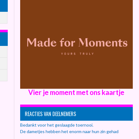
Vier je moment met ons kaartje
REACTIES VAN DEELNEMERS
Bedankt voor het geslaagde toernooi.
De dametjes hebben het enorm naar hun zin gehad