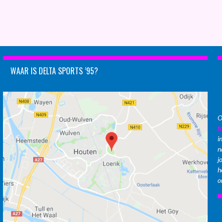
WAAR IS DELTA SPORTS ’95?
O
f
i
n
j
h
o