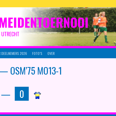
MEIDENTOERNOOI
IJ UTRECHT
 DEELNEMERS 2026
FOTO’S
OVER
 — OSM’75 MO13-1
—
0