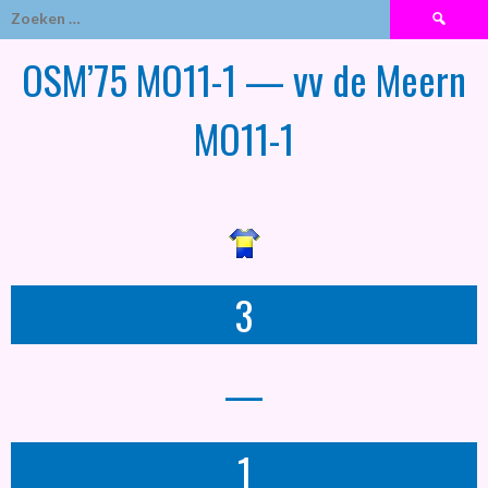
Zoeken
naar:
OSM’75 MO11-1 — vv de Meern
MO11-1
3
—
1