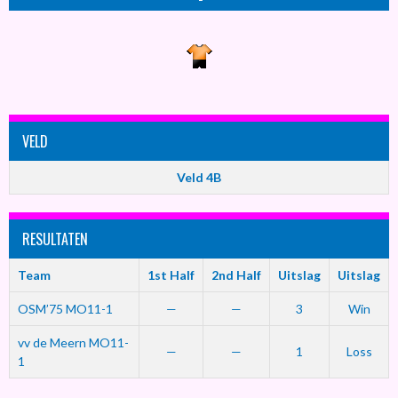
VELD
Veld 4B
RESULTATEN
Team
1st Half
2nd Half
Uitslag
Uitslag
OSM’75 MO11-1
—
—
3
Win
vv de Meern MO11-
—
—
1
Loss
1