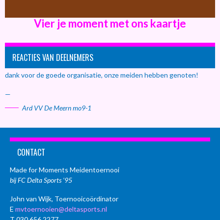
Vier je moment met ons kaartje
REACTIES VAN DEELNEMERS
dank voor de goede organisatie, onze meiden hebben genoten!
—
Ard VV De Meern mo9-1
CONTACT
Made for Moments Meidentoernooi
bij FC Delta Sports ’95
John van Wijk, Toernooicoördinator
E
mvtoernooien@deltasports.nl
T 030 656 2277