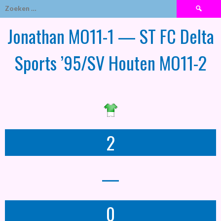
Zoeken
naar:
Jonathan MO11-1 — ST FC Delta
Sports ’95/SV Houten MO11-2
2
—
0