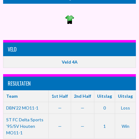
VELD
Veld 4A
RESULTATEN
Team
1st Half
2nd Half
Uitslag
Uitslag
DBN’22 MO11-1
—
—
0
Loss
ST FC Delta Sports
’95/SV Houten
—
—
1
Win
MO11-1