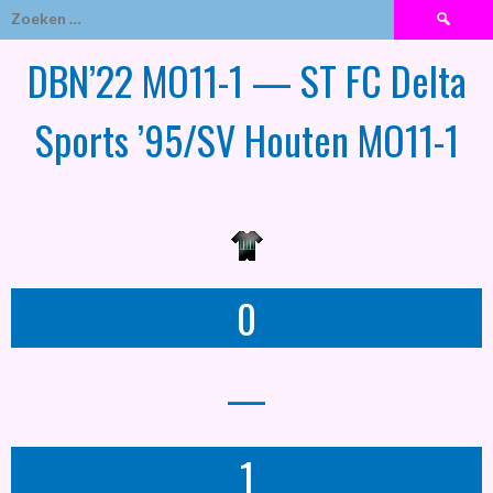
Zoeken
naar:
DBN’22 MO11-1 — ST FC Delta
Sports ’95/SV Houten MO11-1
0
—
1