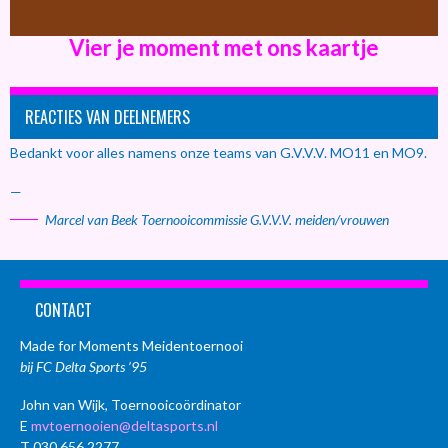
Vier je moment met ons kaartje
REACTIES VAN DEELNEMERS
Bedankt voor alles namens onze teams van G.V.V.V. MO11 en MO9.
—
Marcel van Beek Toernooicommissie G.V.V.V. meiden/vrouwen
CONTACT
Made for Moments Meidentoernooi
bij FC Delta Sports ’95
John van Wijk, Toernooicoördinator
E
mvtoernooien@deltasports.nl
T 030 656 2277