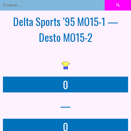
Zoeken
naar:
Delta Sports ’95 MO15-1 —
Desto MO15-2
0
—
0