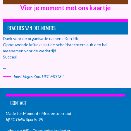
Vier je moment met ons kaartje
REACTIES VAN DEELNEMERS
Dank voor de organisatie namens Kon Hfc
Opbouwende kritiek: laat de scheidsrechters aub een bal
meenemen voor de wedstrijd.
Succes!
—
Joost Voges Kon. HFC MO13-1
CONTACT
Made for Moments Meidentoernooi
bij FC Delta Sports ’95
John van Wijk, Toernooicoördinator