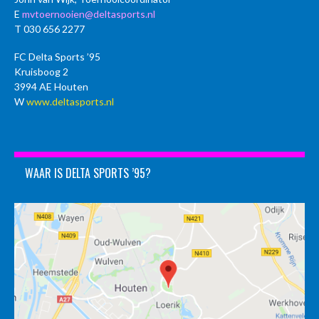
E
mvtoernooien@deltasports.nl
T 030 656 2277
FC Delta Sports ’95
Kruisboog 2
3994 AE Houten
W
www.deltasports.nl
WAAR IS DELTA SPORTS ’95?