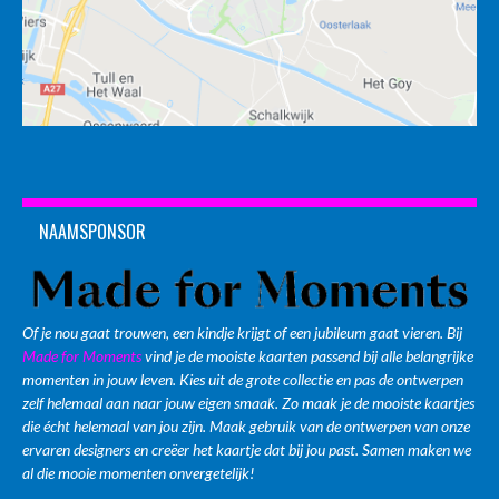
NAAMSPONSOR
Of je nou gaat trouwen, een kindje krijgt of een jubileum gaat vieren. Bij
Made for Moments
vind je de mooiste kaarten passend bij alle belangrijke
momenten in jouw leven. Kies uit de grote collectie en pas de ontwerpen
zelf helemaal aan naar jouw eigen smaak. Zo maak je de mooiste kaartjes
die écht helemaal van jou zijn. Maak gebruik van de ontwerpen van onze
ervaren designers en creëer het kaartje dat bij jou past. Samen maken we
al die mooie momenten onvergetelijk!