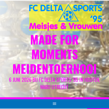
Spring
naar
inhoud
MADE FOR
MOMENTS
MEIDENTOERNOOI
6 JUNI 2026 BIJ FC DELTA SPORTS ’95 IN HOUTEN,
NABIJ UTRECHT