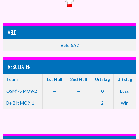
VELD
Veld 5A2
RESULTATEN
Team
1st Half
2nd Half
Uitslag
Uitslag
OSM’75 MO9-2
—
—
0
Loss
De Bilt MO9-1
—
—
2
Win