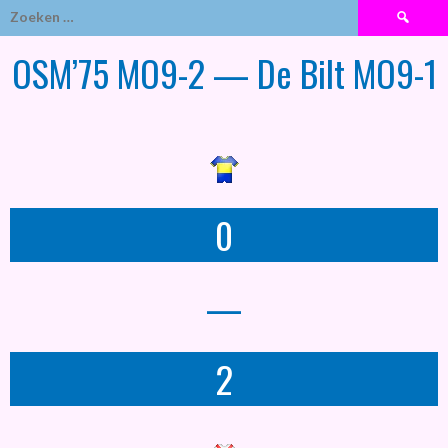
Zoeken
naar:
OSM’75 MO9-2 — De Bilt MO9-1
0
—
2