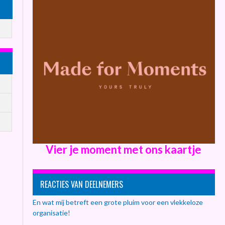
Vier je moment met ons kaartje
REACTIES VAN DEELNEMERS
En wat mij betreft een grote pluim voor een vlekkeloze
organisatie!