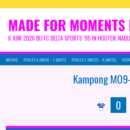
Spring
naar
inhoud
MADE FOR MOMENTS 
6 JUNI 2026 BIJ FC DELTA SPORTS ’95 IN HOUTEN, NAB
NIEUWS
POULES A (MO9) – E (MO11)
POULES F (MO12) – K (MO15)
VOOR
Kampong MO9-
0