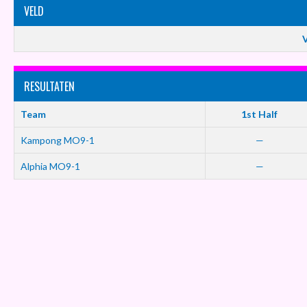
VELD
V
RESULTATEN
Team
1st Half
Kampong MO9-1
—
Alphia MO9-1
—