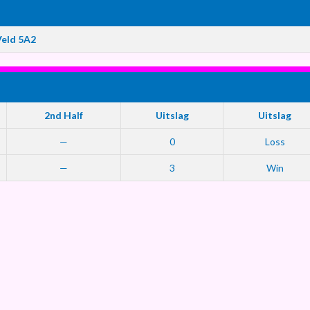
eld 5A2
2nd Half
Uitslag
Uitslag
—
0
Loss
—
3
Win