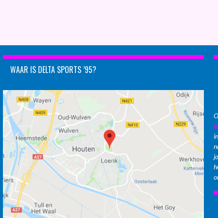
WAAR IS DELTA SPORTS ’95?
O
f
i
n
j
h
o