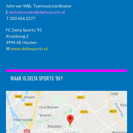
John van Wijk, Toernooicoördinator
E
mvtoernooien@deltasports.nl
T 030 656 2277
FC Delta Sports ’95
Kruisboog 2
3994 AE Houten
W
www.deltasports.nl
WAAR IS DELTA SPORTS ’95?