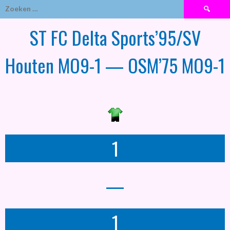
Zoeken
naar:
ST FC Delta Sports’95/SV
Houten MO9-1 — OSM’75 MO9-1
1
—
1