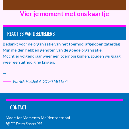
Vier je moment met ons kaartje
REACTIES VAN DEELNEMERS
Bedankt voor de organisatie van het toernooi afgelopen zaterdag
Mijn meiden hebben genoten van de goede organisatie.
Mocht er volgend jaar weer een toernooi komen, zouden wij graag
weer een uitnodiging krijgen.
—
Patrick Hulshof ADO’20 MO15-1
CONTACT
Made for Moments Meidentoernooi
bij FC Delta Sports ’95