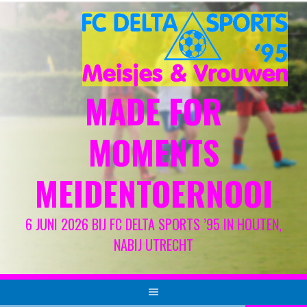
Spring
naar
inhoud
MADE FOR
MOMENTS
MEIDENTOERNOOI
6 JUNI 2026 BIJ FC DELTA SPORTS ’95 IN HOUTEN,
NABIJ UTRECHT