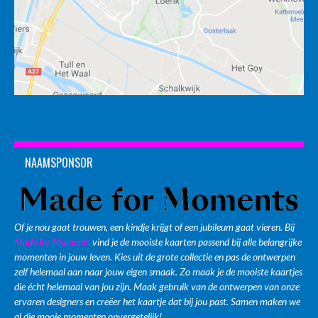
NAAMSPONSOR
Of je nou gaat trouwen, een kindje krijgt of een jubileum gaat vieren. Bij
Made for Moments
vind je de mooiste kaarten passend bij alle belangrijke
momenten in jouw leven. Kies uit de grote collectie en pas de ontwerpen
zelf helemaal aan naar jouw eigen smaak. Zo maak je de mooiste kaartjes
die écht helemaal van jou zijn. Maak gebruik van de ontwerpen van onze
ervaren designers en creëer het kaartje dat bij jou past. Samen maken we
al die mooie momenten onvergetelijk!